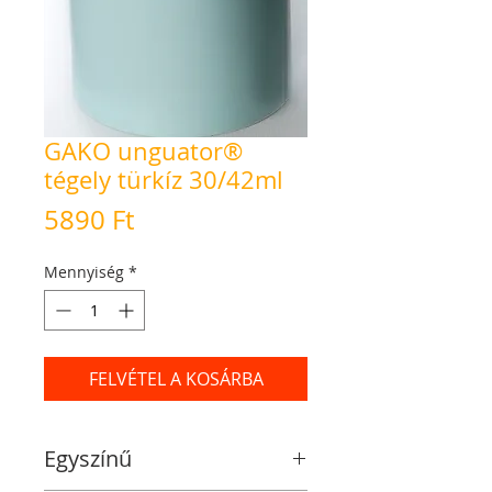
GAKO unguator®
tégely türkíz 30/42ml
Ár
5890 Ft
Mennyiség
*
FELVÉTEL A KOSÁRBA
Egyszínű