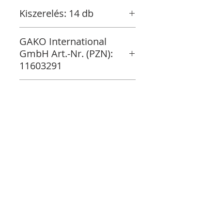
Kiszerelés: 14 db
GAKO International
GmbH Art.-Nr. (PZN):
11603291
Raktáron
Vásárlás folytatása
Fizetés
MagiXpress Kft.
Magyarország
​Budapest
Szentendrei út 2/a