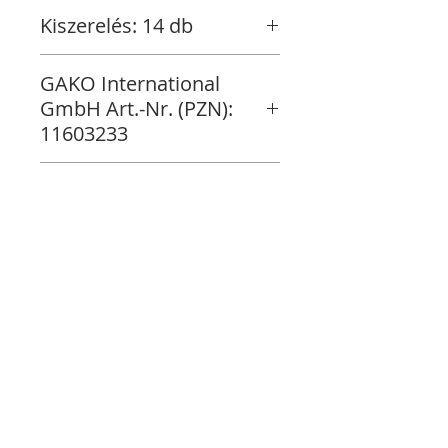
Kiszerelés: 14 db
GAKO International
GmbH Art.-Nr. (PZN):
11603233
Raktáron
Vásárlás folytatása
Fizetés
MagiXpress Kft.
Magyarország
​Budapest
Szentendrei út 2/a