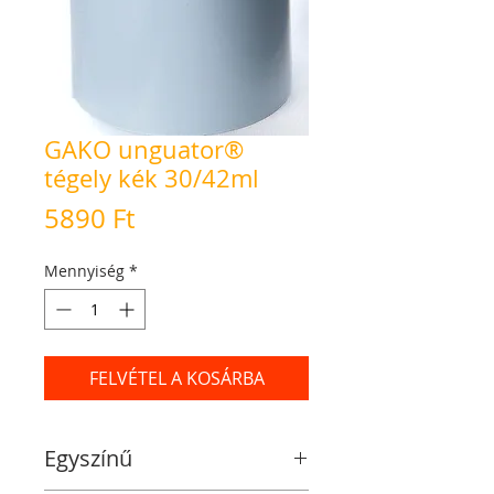
GAKO unguator®
tégely kék 30/42ml
Ár
5890 Ft
Mennyiség
*
FELVÉTEL A KOSÁRBA
Egyszínű