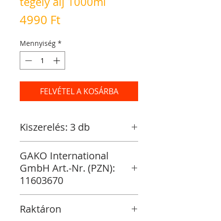
tégely alj 1000ml
Ár
4990 Ft
Mennyiség
*
FELVÉTEL A KOSÁRBA
Kiszerelés: 3 db
GAKO International
GmbH Art.-Nr. (PZN):
11603670
Raktáron