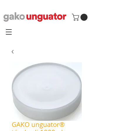
GAKO unguator®