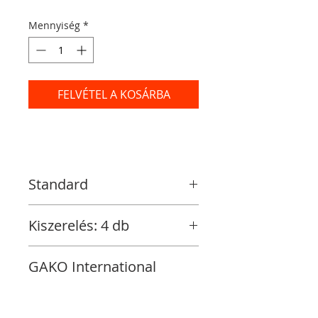
Mennyiség
*
FELVÉTEL A KOSÁRBA
Standard
Kiszerelés: 4 db
GAKO International
GmbH Art.-Nr. (PZN):
11602943