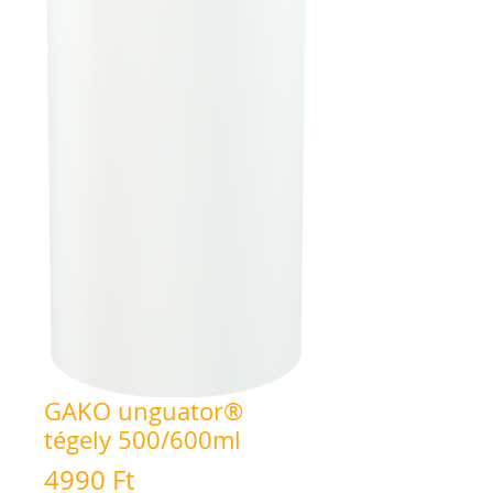
GAKO unguator®
tégely 500/600ml
Ár
4990 Ft