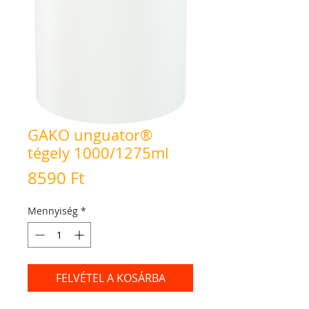
GAKO unguator®
tégely 1000/1275ml
Ár
8590 Ft
Mennyiség
*
FELVÉTEL A KOSÁRBA