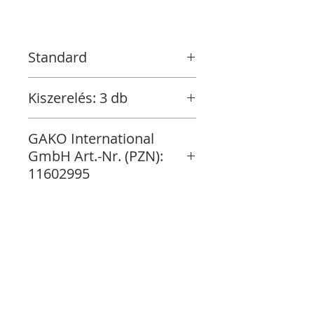
Standard
Kiszerelés: 3 db
GAKO International
GmbH Art.-Nr. (PZN):
11602995
Raktáron
Vásárlás folytatása
Fizetés