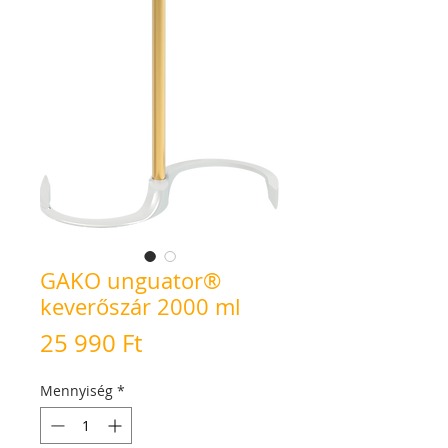
GAKO unguator®
keverőszár 2000 ml
Ár
25 990 Ft
Mennyiség
*